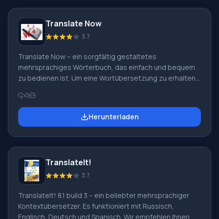
können Resource Tuner 2.05 von uns über einen
direkten Link herunterladen. Die Softwareinstallation ist
Translate Now
schnell und bereitet keine Schwierigkeiten. Mit ihrer
Hilfe
3.7
Translate Now – ein sorgfältig gestaltetes
mehrsprachiges Wörterbuch, das einfach und bequem
zu bedienen ist. Um eine Wortübersetzung zu erhalten,
müssen Sie es nur auswählen. Sofort erscheint ein
0
Übersetzungs-Popup daneben. Beachten Sie, dass der
gleiche Vorgang mit einer ganzen Phrase durchgeführt
Herunterladen
werden kann, was die Übersetzung erheblich
vereinfacht. Unsere Website bietet Ihnen die
Möglichkeit, Translate Now 1.7 Build 034 kostenlos
herunterzuladen. Programmfunkionen: Ein besonderes
TranslateIt!
Merkmal des Programms ist, dass die Übersetzung der
ausgewählten Phrase immer vertont wird. Somit,
3.7
TranslateIt! 8.1 build 3 – ein beliebter mehrsprachiger
Kontextübersetzer. Es funktioniert mit Russisch,
Englisch, Deutsch und Spanisch. Wir empfehlen Ihnen,