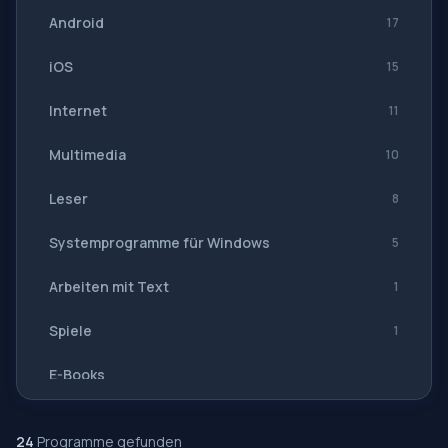
Android
17
iOS
15
Internet
11
Multimedia
10
Leser
8
Systemprogramme für Windows
5
Arbeiten mit Text
1
Spiele
1
E-Books
Navigation, GPS
24
Programme gefunden