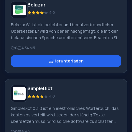
Belazar
in beide Richtungen: Geben Sie einfach ein Wort oder
einen Satz in einer der unterstützten Sprachen ein und
4.0
Belazar 6.1 ist ein beliebter und benutzerfreundlicher
Übersetzer. Er wird von denen nachgefragt, die mit der
belarussischen Sprache arbeiten müssen. Beachten Sie,
dass Texte sowohl vom Belarussischen ins Russische
0
4.34 Мб
als auch umgekehrt übersetzt werden können. Der
Übersetzungsprozess ist fast automatisch. Auf unserer
Herunterladen
Webseite können Sie jederzeit Belazar 6.1 für Windows
auf Russisch herunterladen. Wenn Sie einem Wörterbuch
eine neue Übersetzung hinzufügen möchten, wird diese
automatisch dem anderen hinzugefügt. Die Entwickler
SimpleDict
haben die Möglichkeit vorgesehen
4.0
SimpleDict 0.3.0 ist ein elektronisches Wörterbuch, das
kostenlos verteilt wird. Jeder, der ständig Texte
übersetzen muss, wird solche Software zu schätzen
wissen. Sie können SimpleDict 0.3.0 jederzeit kostenlos
0
6 Мб