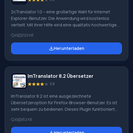
2cTranslator 1.0 – eine großartige Wahl für Internet
Explorer-Benutzer. Die Anwendung wird kostenlos
verteilt. Mit ihrer Hilfe wird eine qualitativ hochwertige
Übersetzung von Webseiten durchgeführt. Sie können
0
320 Кб
2cTranslator 1.0 für Windows jederzeit auf Russisch auf
unserer Website herunterladen. Dazu müssen Sie auf
Herunterladen
den direkten Link klicken. Um die Übersetzung
durchzuführen, müssen Sie lediglich einen Textabschnitt
markieren und die rechte Maustaste drücken. Ein
Kontextmenü mit verschiedenen
ImTranslator 8.2 Übersetzer
Übersetzungsrichtungen erscheint vor Ihnen. Sie
müssen nur die am meisten
3.8
ImTranslator 8.2 ist eine ausgezeichnete
Übersetzeroption für Firefox-Browser-Benutzer. Es ist
sehr bequem zu bedienen. Dieses Plugin funktioniert
online. Mit seiner Hilfe können Sie 2652
0
152 Кб
Sprachkombinationen übersetzen. Wir empfehlen Ihnen,
ImTranslator 8.2 für Windows von unserer Website auf
Herunterladen