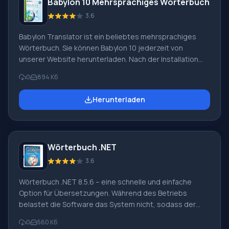
Babylon 10 Mehrsprachiges Wörterbuch
Textabschnitte übersetzen. Muss heruntergeladen
werden
3.6
Babylon Translator ist ein beliebtes mehrsprachiges
Wörterbuch. Sie können Babylon 10 jederzeit von
unserer Website herunterladen. Nach der Installation
können Sie in eine große Anzahl von Sprachen
0
894 Кб
übersetzen. Beachten Sie, dass diese Version des
Programms fünfzig Sprachen unterstützt. Die Software
Herunterladen
ist sehr einfach zu bedienen. Um die Übersetzung eines
Wortes zu erhalten, fahren Sie mit dem Mauszeiger
darüber und klicken Sie auf die Maustaste. Danach
erscheint die Übersetzung auf dem Monitorbildschirm.
Wörterbuch .NET
Zusätzlich können Sie ein Sprachmodul von der Website
installieren.
3.6
Wörterbuch .NET 8.5.6 – eine schnelle und einfache
Option für Übersetzungen. Während des Betriebs
belastet die Software das System nicht, sodass der
Computer stabil und gut arbeitet. Das Programm ist für
0
560 Кб
Online-Übersetzungen konzipiert. Unsere Website