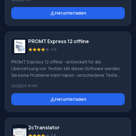
auf unserer Website herunterladen. Es wird nur minimale
Zeit in Anspruch nehmen. Klicken Sie einfach auf den
Herunterladen
direkten Link und starten Sie so den Dateidownload. Die
Installation ist ebenfalls problemlos. Ein besonderes
Merkmal des Wörterbuchs ist sein offener Quellcode.
Seine Arbeit
PROMT Express 12 offline
4.0
PROMT Express 12 offline - entwickelt für die
Übersetzung von Texten. Mit dieser Software werden
Sie keine Probleme mehr haben, verschiedene Texte
vom Englischen ins Russische und umgekehrt zu
0
26.81 Мб
übersetzen. Wir empfehlen Ihnen, PROMT Express 7.0
herunterzuladen, um mit Dokumenten in den Formaten
Herunterladen
DOC, RTF, TXT, PDF, Webseiten und E-Mails zu arbeiten.
Das Arbeitswerkzeug des Programms ist der PromtX-
Übersetzungseditor. Dieses 'Arbeitspferd' führt die
automatische Übersetzung von E-Mail-Texten in die
2cTranslator
Zwischenablage durch. Eine Besonderheit der Software
ist
3.8