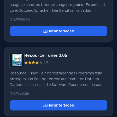
ausgezeichnetes Übersetzungsprogramm. Es umfasst
zwei Dutzend Sprachen. Der Benutzer kann die
Schnittstellensprache nach eigenem Ermessen wählen.
0
300 Мб
Sie können ABBYY Lingvo x5 Professional-Version
jederzeit kostenlos auf unserer Website herunterladen.
Herunterladen
Der Download wird nicht viel Zeit in Anspruch nehmen
und keine Schwierigkeiten bereiten. Fähigkeiten des
Programms: Der Übersetzer funktioniert ausgezeichnet
mit verschiedenen Versionen von Windows, jedoch
Resource Tuner 2.05
unter einer Bedingung – das Betriebssystem muss
Kyrillisch unterstützen. Zusätzlich
3.8
Resource Tuner – ein hervorragendes Programm zum
Anzeigen und Bearbeiten von ausführbaren Dateien.
Darüber hinaus kann die Software Ressourcen daraus
ersetzen und extrahieren. Sie können Resource Tuner
0
4.11 Мб
2.05 jederzeit kostenlos und schnell von unserer
Website herunterladen. Nach der Installation haben Sie
Herunterladen
unbegrenzte Möglichkeiten, gepackte Symbole,
Sounds, Dialoge, Menüs und vieles mehr anzuzeigen. Sie