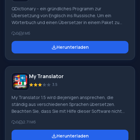
QDictionary – ein gründliches Programm zur
Übersetzung von Englisch ins Russische. Um ein
Wörterbuch und einen Übersetzer in einem Paket zu
erhalten, müssen Sie QDictionary 1.6 kostenlos
0
1 Мб
herunterladen. Die Besonderheit des Programms ist die
Verwendung einer einzigartigen Technologie, dank der
Herunterladen
die Übersetzung von Wörtern und Sätzen allein durch
Bewegen des Mauszeigers über sie erfolgt. Damit Sie
die benötigten Wörter einfach übersetzen können,
müssen Sie lediglich QDictionary 1.6 auf Russisch für
My Translator
Windows von dieser Website herunterladen.
3.5
My Translator 1.5 wird diejenigen ansprechen, die
ständig aus verschiedenen Sprachen übersetzen.
Beachten Sie, dass Sie mit Hilfe dieser Software nicht
nur einzelne Wörter, sondern auch ganze Sätze
0
2.71 Мб
übersetzen können. Um uneingeschränkte
Übersetzungsmöglichkeiten zu gewährleisten,
Herunterladen
empfehlen wir, My Translator 1.5 ohne Registrierung von