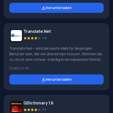
bietet an, Wörterbuch .NET 8.5.6 kostenlos
Herunterladen
herunterzuladen. Die Benutzeroberfläche zeichnet sich
durch intuitive Klarheit und maximale Einfachheit aus. Der
Benutzer kann alle Optionen und Parameter des
Übersetzers problemlos verwalten. Es ist kein langes
Translate.Net
Lernen des Programms erforderlich, um zu verstehen,
wie es funktioniert
3.6
Translate.Net - wird die beste Wahl für diejenigen
Benutzer sein, die viel übersetzen müssen. Stimmen Sie
zu, es ist sehr schwer, ständig in ein separates Fenster
oder einen Tab zu wechseln, um jedes einzelne Wort zu
0
1.02 Мб
übersetzen. In diesem Fall ist es am besten,
Translate.Net 0.1.3493.4408 herunterzuladen. Mit seiner
Herunterladen
Hilfe können Sie Wörter und Sätze auf vielfältige Weise
übersetzen. Das Programm wird kostenlos verteilt und
hat einen offenen Quellcode. Diese Software kann als
Client für verschiedene Netzwerke verwendet werden.
QDictionary 1.6
3.5