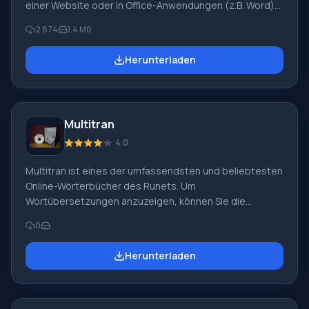
einer Website oder in Office-Anwendungen (z.B. Word)
sind, können Sie überall Text auswählen und die
2 874
1.4 Мб
Tastenkombination STRG+ALT drücken, und das
Programm liefert fast sofort eine Übersetzung des
Herunterladen
ausgewählten Textes von der Ausgangssprache in eine
beliebige Zielsprache. Fremdsprachenkenntnisse sind
in der modernen Welt wichtig und oft einfach notwendig.
Im Internet stoßen wir jedoch auf unbekannte Wörter
Multitran
und Sprachen, dann kommt ein Online-Wörterbuch zur
Hilfe und
4.0
Multitran ist eines der umfassendsten und beliebtesten
Online-Wörterbücher des Runets. Um
Wortübersetzungen anzuzeigen, können Sie die
Website besuchen oder das Multitran-Wörterbuch für
0
Windows 7 herunterladen. Programmfunktionen Wenn
Sie Multitran herunterladen, werden die folgenden
Herunterladen
Wörterbücher verfügbar: Englisch-Russisch, Deutsch-
Russisch, Spanisch-Russisch, Französisch-Russisch,
Italienisch-Russisch, Niederländisch-Russisch, Lettisch-
Russisch, Estnisch-Russisch. Das Programm übersetzt