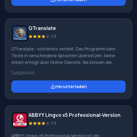
Russisch herunterzuladen. Der Download ist schnell.
Darüber hinaus werden Sie keine Schwierigkeiten bei
der Installation auf Ihrem persönlichen Computer haben.
Gleich danach können Sie mit der Arbeit mit dem Plugin
QTranslate
beginnen. Wir empfehlen Ihnen, ImTranslator 8
herunterzuladen
3.8
QTranslate - kostenlos verteilt. Das Programm kann
Texte in verschiedene Sprachen übersetzen. Seine
Arbeit erfolgt über Online-Dienste. Sie können die
russische Version von QTranslate 5.7.0.3 für Windows
0
500 Кб
jederzeit auf unserer Website herunterladen. Um eine
Übersetzung durchzuführen, müssen Sie nur den
Herunterladen
gewünschten Textabschnitt auswählen und eine
bestimmte Tastenkombination drücken, nämlich Strg+Q
oder Strg+W. Der einzige Unterschied liegt im Fenster,
in dem die Übersetzung angezeigt wird (Popup oder
ABBYY Lingvo x5 Professional-Version
Hauptprogrammfenster). Vorteile Wenn
3.8
ABBYY Lingvo x5 Professional-Version ist ein