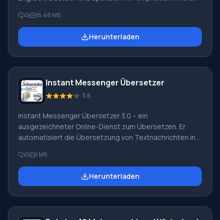
TranslateIt! 8.1 build 3 ohne Registrierung
0
16.48 Мб
herunterzuladen, sodass Sie ohne Schwierigkeiten in
jeder Windows-Betriebssystemanwendung arbeiten
Herunterladen
können. Nach der Installation eines solchen Programms
müssen Sie nicht mehr in Wörterbüchern nach
Wortübersetzungen suchen und sich ständig vom
Lesen ablenken lassen. Jetzt müssen Sie nur noch den
Instant Messenger Übersetzer
Cursor auf ein unbekanntes Wort setzen. Post
3.6
Instant Messenger Übersetzer 3.0 – ein
ausgezeichneter Online-Dienst zum Übersetzen. Er
automatisiert die Übersetzung von Textnachrichten in
verschiedenen virtuellen Kommunikationsprogrammen.
0
1 Мб
Wir empfehlen Ihnen, Instant Messenger Übersetzer 3.0
kostenlos herunterzuladen, um schnell von einer
Herunterladen
Sprache in eine andere zu übersetzen. Mit dieser
Software können Sie problemlos unbekannte Wörter in
ICQ, AIM, MSN und Yahoo Messenger übersetzen.
Natürlich kann dieser Dienst auch nur kleine