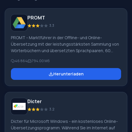
Software-Suiten
Alle Übersetzer
PROMT
3.3
PROMT - Marktführer in der Offline- und Online-
Übersetzung mit der leistungsstärksten Sammlung von
Wörterbüchern und übersetzten Sprachpaaren, 60
Sprachpaare. LLC "PROMT" - ein führendes russisches
46 864
794.00 Мб
Unternehmen, Entwickler von Übersetzungssystemen
für Privatanwender und Unternehmen. Die PROMT-
Herunterladen
Software bietet Übersetzungen beliebiger Texte mit
Hilfe integrierter Wörterbücher, einschließlich
allgemeiner und spezialisierter Begriffe. Anleitungen für
beliebige Geräte, in notwendiger Software ohne
Dicter
russische Oberfläche oder E-Mails von einem
ausländischen Unternehmen.
3.2
Dicter für Microsoft Windows - ein kostenloses Online-
Übersetzungsprogramm. Während Sie im Internet auf