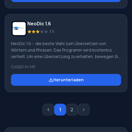
unserer Website herunterzuladen. Programmfunktionen
Für die bequeme Arbeit mit fremdsprachigen Wörtern
und Phrasen müssen Sie lediglich My Translator 1.5 für
NeoDic 1.6
Windows auf Russisch herunterladen. Hyperlink-System
3.5
NeoDic 1.6 – die beste Wahl zum Übersetzen von
Wörtern und Phrasen. Das Programm wird kostenlos
verteilt. Um eine Übersetzung zu erhalten, bewegen Sie
den Cursor über ein Wort. Sie erhalten dann eine
0
2.84 Мб
hochwertige kontextbezogene Übersetzung. Sie
können NeoDic 1.6 für Windows jederzeit auf Russisch
Herunterladen
von unserer Website herunterladen. Wenn Sie häufig
Artikel online lesen, chatten oder Textlayouts erstellen,
wird dieses Programm Ihr bester Assistent sein. Die
kontextbezogene Übersetzung ermöglicht es Ihnen zu
verstehen, wie ein Wort oder eine Phrase geschrieben
1
2
wird in