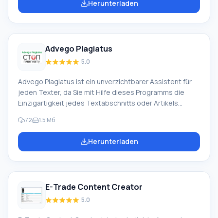
Herunterladen
VideoGuide, Gorodskoy Kot und viele andere). Der
elektronische Programmführer enthält eine riesige
Datenbank mit Filmen/Serien (ca. 100.000 Titel),
Persönlichkeiten (ca. 100.000 Komponisten,
Advego Plagiatus
Kameraleute, Schauspieler usw.
5.0
Advego Plagiatus ist ein unverzichtbarer Assistent für
jeden Texter, da Sie mit Hilfe dieses Programms die
Einzigartigkeit jedes Textabschnitts oder Artikels
einfach überprüfen können. Was ein Texter tun muss, ist
72
1.5 Мб
einen originellen Artikel zu schreiben und dann seine
Einzigartigkeit mit dem Advego-Programm zu
Herunterladen
überprüfen. Die Suche nach Übereinstimmungen erfolgt
in Suchmaschinen wie: Nigma, Google und Yandex.
Funktion von Advego Plagiatus Sobald die Textprüfung
abgeschlossen ist, wird auf dem Bildschirm der Grad der
E-Trade Content Creator
Einzigartigkeit angezeigt.
5.0