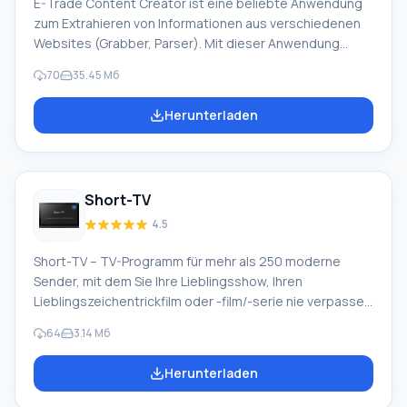
E-Trade Content Creator ist eine beliebte Anwendung
zum Extrahieren von Informationen aus verschiedenen
Websites (Grabber, Parser). Mit dieser Anwendung
können Sie einen Produktkatalog mit detaillierten
70
35.45 Мб
Eigenschaften, interessanten Beschreibungen, Fotos
befüllen sowie einzigartige Inhalte für einen Online-Shop
Herunterladen
aus öffentlich zugänglichen Quellen im
halbautomatischen/automatischen Modus erstellen.
Darüber hinaus ermöglicht das Programm den
Export/Import von Daten in verschiedene Systeme
Short-TV
(VirtueMart, HostCMS, CS-Cart, P
4.5
Short-TV – TV-Programm für mehr als 250 moderne
Sender, mit dem Sie Ihre Lieblingsshow, Ihren
Lieblingszeichentrickfilm oder -film/-serie nie verpassen
werden. Dieses Programm ermöglicht es Ihnen, das TV-
64
3.14 Мб
Programm für die ganze Woche zu aktualisieren und
erspart Ihnen die Notwendigkeit, regelmäßig online zu
Herunterladen
gehen, um das Programm des gewünschten Senders zu
sehen. Derzeit ist das Programm bei erfahrenen Nutzern