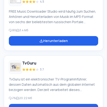
4.5
FREE Music Downloader Studio wird häufig zum Suchen,
Anhören und Herunterladen von Musik im MP3-Format
von sechs der beliebtesten russischen Portale
verwendet: Best-Mp3.Ru, MuzGruz.Ru, MuzCafe.Net,
90
3.4 Мб
Myzuka.Ru, TutMp3.Net und Zaycev.Net. Im Vergleich zu
seinen Analoga bietet das Programm FREE Music
Herunterladen
Downloader Studio eine Reihe von Vorteilen.
Programmfunktionalität Das Programm FREE Music
Downloader Studio ist als eine der leistungsstärksten
Suchmaschinen für Musikkompositionen konzipiert.
TvGuru
Diese Anwendung wurde erstellt, um
3.7
TvGuru ist ein elektronischer TV-Programmführer,
dessen Daten automatisch aus dem globalen Internet
bezogen werden. Derzeit verarbeitet dieses
multifunktionale Programm Programme von mehr als 450
76
20.22 Мб
TV-Sendern und unterstützt 25 verschiedene
Informationsquellen (All Movie, All TV, Kulichki.Ru,