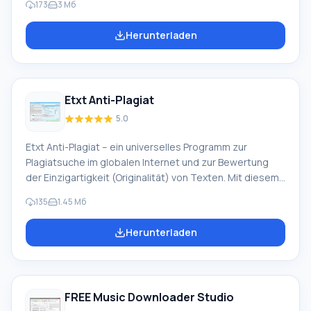
173
3 Мб
Programm regelmäßig Vorschauen auf viele Shows, Filme
und Serien. Benutzer können Benachrichtigungen
Herunterladen
anpassen, TV-Programme mit hellen Farben
hervorheben und TV-Programmpläne ausdrucken usw.
Jederzeit können Sie das TV-Programm finden und
ansehen, das wirklich
Etxt Anti-Plagiat
5.0
Etxt Anti-Plagiat – ein universelles Programm zur
Plagiatsuche im globalen Internet und zur Bewertung
der Einzigartigkeit (Originalität) von Texten. Mit diesem
effektiven Programm können Sie schnell und einfach
135
1.45 Мб
jeden Textabschnitt oder einen gesamten Artikel auf
Einzigartigkeit überprüfen. Im Vergleich zu seinen
Herunterladen
Pendants bietet Etxt Anti-Plagiat eine Reihe von
Vorteilen. Es ermöglicht eine detaillierte Analyse der
Textoriginalität und anschließend die Bestimmung der
Einzigartigkeit des Artikels (Textabschnitts) in Prozent.
FREE Music Downloader Studio
Etxt Anti-Plagiat nach dem Ende