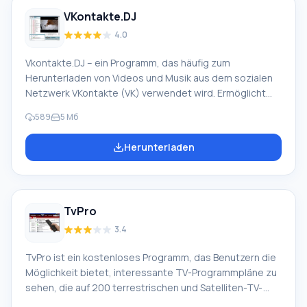
Alle Übersetzer
VKontakte.DJ
4.0
Vkontakte.DJ – ein Programm, das häufig zum
Herunterladen von Videos und Musik aus dem sozialen
Netzwerk VKontakte (VK) verwendet wird. Ermöglicht
das Herunterladen einzelner Dateien und ganzer Alben.
589
5 Мб
Dieses beliebte Programm enthält einen integrierten
MP3-Player. In der riesigen Musikdatenbank finden Sie
Herunterladen
sicherlich etwas nach Ihrem Geschmack; verschiedene
Musikstile und Richtungen – all dies ist frei verfügbar.
Hauptfunktionen des beliebten Vkontakte.DJ-
Programms: bequeme Suche nach Albumname,
TvPro
Tracktitel, Künstler; möglicherweise
3.4
TvPro ist ein kostenloses Programm, das Benutzern die
Möglichkeit bietet, interessante TV-Programmpläne zu
sehen, die auf 200 terrestrischen und Satelliten-TV-
Kanälen ausgestrahlt werden. Zusätzlich bietet dieses