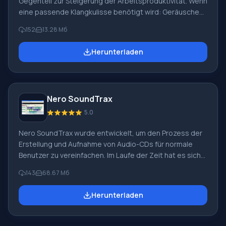
Gegenteil zur Steigerung der Arbeitsproduktivität. Wenn
eine passende Klangkulisse benötigt wird: Geräusche
von Regen, Wald, Meeresbrandung, Zikadengesang
152
13.28 Mб
oder mitreißende Rockkonzertklänge, lautes
Restaurant, fliegender Hubschrauber usw. Zusätzlich zu
Herunterladen
den natürlichen Klangsimulatoren enthält Aire Freshener
Hintergrundgeräuschgeneratoren, eine Reihe von
Themen, einen CD-Player, einen integrierten Zeitplaner
und ein Zitatenbuch, die den Start jedes Titels zur
Nero SoundTrax
richtigen Zeit gewährleisten. Der Spieler ist ideal für
sanftes "Dämpfen" von Lärm.
5.0
Nero SoundTrax wurde entwickelt, um den Prozess der
Erstellung und Aufnahme von Audio-CDs für normale
Benutzer zu vereinfachen. Im Laufe der Zeit hat es sich
jedoch zu einem voll funktionsfähigen und
143
68.67 Мб
multifunktionalen Tool zur Bearbeitung von Inhalten
entwickelt. Mit Nero SoundTrax ist es einfach und
Herunterladen
unkompliziert, komplette mehrstündige Sets zu
erstellen, Tracks zu mischen und zu bearbeiten sowie
Filter anzuwenden. Das Programm ist von großem