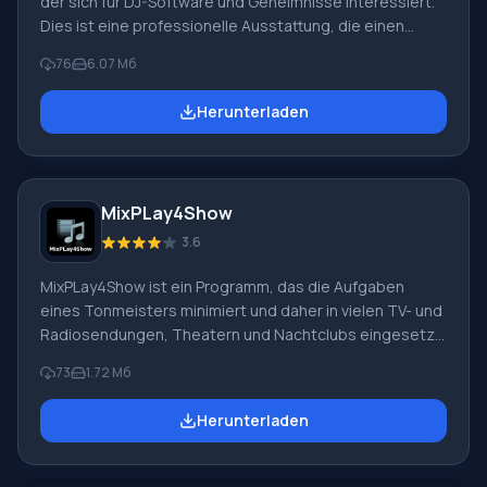
der sich für DJ-Software und Geheimnisse interessiert.
Dies ist eine professionelle Ausstattung, die einen
Heimcomputer in ein vollwertiges Studio mit allen
76
6.07 Мб
notwendigen Fähigkeiten und Funktionen verwandelt.
Zwei Plattenspieler können jeden Klang in digitalem
Herunterladen
Format wiedergeben, und eine hochwertige
Vinylsimulation ermöglicht es Ihnen, die Geschwindigkeit
und Richtung der Wiedergabe anzupassen. Für einen
natürlicheren, tieferen und harmonischeren Klang wird
MixPLay4Show
das digitale Audio durch spezielle Filter geglättet.
3.6
MixPLay4Show ist ein Programm, das die Aufgaben
eines Tonmeisters minimiert und daher in vielen TV- und
Radiosendungen, Theatern und Nachtclubs eingesetzt
wird. Diese einfache, aber sehr praktische Anwendung
73
1.72 Мб
ermöglicht es Ihnen, gleichzeitig drei Audiospuren
abzuspielen, sanfte Übergänge zwischen ihnen zu
Herunterladen
schaffen, zu mischen und einen Zeitplan für jede zu
erstellen. Funktionen von MixPLay4Show Die Liste der
unterstützten Audioformate (MP3, WMA, WAV und MIDI)