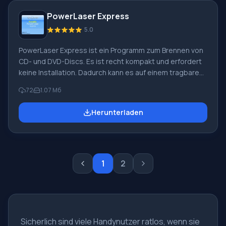
garantiert die Möglichkeit, Ihre eigene Medienbibliothek
PowerLaser Express
anzubinden. Durch das Erstellen von Wiedergabelisten
5.0
PowerLaser Express ist ein Programm zum Brennen von
CD- und DVD-Discs. Es ist recht kompakt und erfordert
keine Installation. Dadurch kann es auf einem tragbaren
Wechselmedium gespeichert werden. Die Software wird
72
1.07 Мб
als Assistent präsentiert, mit dem Sie Schritt für Schritt
durch den Brennvorgang geführt werden. Das
Herunterladen
Dienstprogramm ermöglicht es Ihnen, Daten auf Medien
zu schreiben, zu brennen, mit ISO-Dateien zu arbeiten
und die Disc in zwei Zeitmodi zu reinigen: schnell und
vollständig. Multisession-Unterstützung ist enthalten, d
1
2
Sicherlich sind viele Handynutzer ratlos, wenn sie