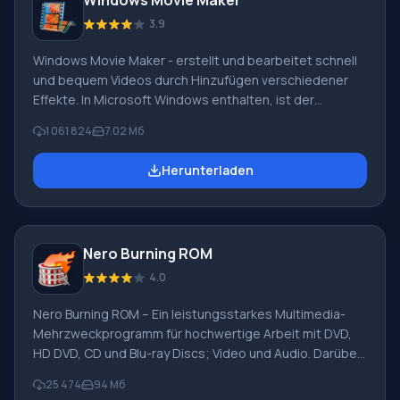
Windows Movie Maker
3.9
Windows Movie Maker - erstellt und bearbeitet schnell
und bequem Videos durch Hinzufügen verschiedener
Effekte. In Microsoft Windows enthalten, ist der
alternative Windows Movie Maker Teil des kostenlosen
1 061 824
7.02 Мб
Windows Live-Softwarepakets von Microsoft.
Funktionen von Windows Movie Maker: Video von
Herunterladen
verschiedenen Quellen aufnehmen (Camcorder,
Mobiltelefone, digitale Videokameras, Digitalkameras
usw.). Beim Erstellen von Videos in Windows Movie
Maker können Sie einen Hintergrund-Audiospur
Nero Burning ROM
hinzufügen, verwenden zwischen
4.0
Nero Burning ROM – Ein leistungsstarkes Multimedia-
Mehrzweckprogramm für hochwertige Arbeit mit DVD,
HD DVD, CD und Blu-ray Discs; Video und Audio. Darüber
hinaus verfügt das Programm über Backup-Utilities,
25 474
94 Мб
Disc-Cover-Layouts und Unterstützung für virtuelle