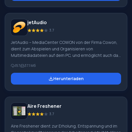
verschoben werden. Sortieren der Playlist nach
Dateiname, Titel, Künstler... Schnelles Öffnen und
Speichern von Playlists über die Manager-Schaltfläche.
jetAudio
Multimedia-Bibliothek. Reco
3.7
JetAudio – MediaCenter COWON von der Firma Cowon,
dient zum Abspielen und Organisieren von
Multimediadateien auf dem PC, und ermöglicht auch das
Konvertieren von Dateien in verschiedene Formate, das
157
37.1 Mб
Erstellen von Discs, das Hören und Erstellen eines
Radiosenders, das Aufnehmen von Ton über ein
Herunterladen
Mikrofon und andere Audiogeräte und vieles mehr.
JetAudio kombiniert einen Mixer mit einem 20-Band-
Equalizer, einen digitalen Player und Signalprozessor
(20-Band-Spektrumanalysator) und fungiert als MIDI-,
Aire Freshener
CD-Audio- und Videoplayer. Es unterstützt alle Formate
von vi
3.7
Aire Freshener dient zur Erholung, Entspannung und im