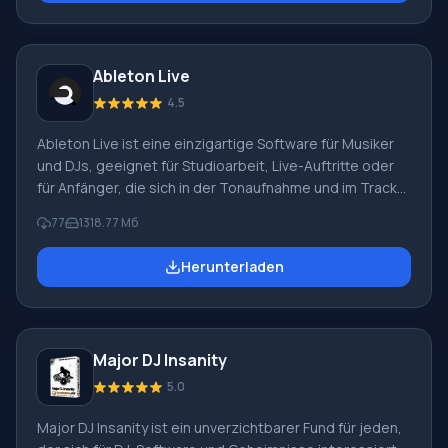
Programm zu finden. Der Mixer unterstützt die
gleichzeitige Arbeit mit 100 Spuren, hat eine
hervorragende Klangqualität und
Ableton Live
Lautstärkeeinstellungen und wird zu einem
unverzichtbaren Werkzeug.
4.5
Ableton Live ist eine einzigartige Software für Musiker
und DJs, geeignet für Studioarbeit, Live-Auftritte oder
für Anfänger, die sich in der Tonaufnahme und im Track-
Mixing ausdrücken möchten. Der Benutzer hat Zugriff auf
77
1318.77 Мб
zwei Modi – Arrangement und Session, für die Aufnahme
bzw. die Echtzeitarbeit. Im ersten Fall werden
Herunterladen
Kompositionen durch schrittweises Aufnehmen von
Audioclips über Zeitsegmente erstellt, während Sie im
zweiten Fall neue Remixe erstellen oder abmischen
können.
Major DJ Insanity
5.0
Major DJ Insanity ist ein unverzichtbarer Fund für jeden,