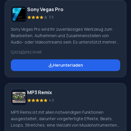
Interesse für diejenigen, die mit der Wiederherstellung
Sony Vegas Pro
von Musik von veralteten Medien arbeiten. Es bietet ein
leistungsstarkes Werkzeug
3.5
Sony Vegas Pro wird Ihr zuverlässiges Werkzeug zum
Bearbeiten, Aufnehmen und Zusammenstellen von
Audio- oder Videostreams sein. Es unterstützt mehrere
Spuren gleichzeitig, jede mit eigenen A/B-Splits.
122
392.01 Мб
Integrierte Musikkompositionswerkzeuge helfen Ihnen,
die Verwendung von Drittanbieteranwendungen zu
Herunterladen
vermeiden. Sony Vegas Pro unterstützt auch
Mehrkanalein- und -ausgabe im Vollduplexmodus. Profis
werden sicherlich alle Vorteile dieser Lösung zu
schätzen wissen, die ersetzt
MP3 Remix
4.5
MP3 Remix ist mit allen notwendigen Funktionen
ausgestattet, darunter vorgefertigte Effekte, Beats,
Loops, Stretches, eine Vielzahl von Musikinstrumenten