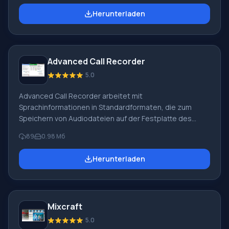
Öffnung und Wiedergabe in MP3-Datei. Die
Herunterladen
Wiederherstellung der mit Telephone VOX Recorder
erfassten Informationen ist jederzeit möglich. Die
Dateikomprimierungsoptionen in Telephone VOX
Recorder sind auf Geschwindigkeiten von 8 — 320 kBs/s
Advanced Call Recorder
ausgerichtet. Das Programm erfordert keine sehr hohen
Fähigkeiten des Computers, auf dem
5.0
Advanced Call Recorder arbeitet mit
Sprachinformationen in Standardformaten, die zum
Speichern von Audiodateien auf der Festplatte des
Computers entwickelt wurden. Advanced Call Recorder
89
0.98 Мб
kann in Echtzeit und im versteckten Modus betrieben
werden. Zum Starten des Programms ist ein Modem mit
Herunterladen
Mikrofon erforderlich. Letzteres Gerät ermöglicht es der
betreffenden Software, alle Sprachsignale
aufzuzeichnen, die den Raum ausfüllen. Funktionen des
Programms Advanced Call Recorder: Aufzeichnung von
Mixcraft
Audiosignalen, die im Prozess übertragen werden
5.0