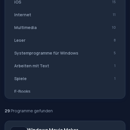
iOS
15
Internet
11
Multimedia
10
Leser
8
Systemprogramme für Windows
5
Arbeiten mit Text
1
Spiele
1
E-Books
Navigation, GPS
29
Programme gefunden
Software-Suiten
Alle Übersetzer