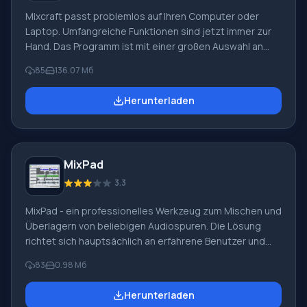
Mixcraft passt problemlos auf Ihren Computer oder
Laptop. Umfangreiche Funktionen sind jetzt immer zur
Hand. Das Programm ist mit einer großen Auswahl an
virtuellen Instrumenten, einer Vielzahl von Filtern und
85
136.07 Мб
einem hervorragenden Track-Editor ausgestattet. Das
gleichzeitige Arbeiten mit mehreren Spuren, deren
Herunterladen
Mischen, Bearbeiten und Mastern ermöglicht es Ihnen,
wirklich hochwertige Musik zu erstellen. Niedrige
Systemanforderungen für das Hostgerät sind ebenfalls
ein angenehmer Bonus. Große Auswahl an virtuellen
MixPad
Instrumenten. Bassgitarre, Leadgitarre, P
3.3
MixPad - ein professionelles Werkzeug zum Mischen und
Überlagern von beliebigen Audiospuren. Die Lösung
richtet sich hauptsächlich an erfahrene Benutzer und
diejenigen, die täglich mit Spuren zu tun haben, egal ob
83
0.98 Мб
es um Musik oder Werbung geht. Wenn Sie an
professioneller Audioverarbeitung interessiert sind,
Herunterladen
wird es schwierig sein, eine bessere Lösung als dieses