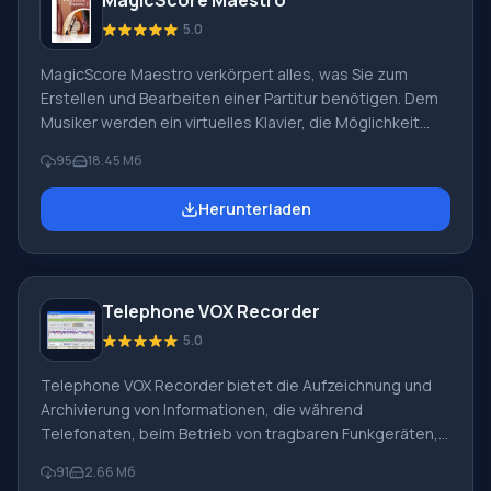
MagicScore Maestro
Taste, oder drücken Sie Stopp, um die Aufnahme
vollständig zu beenden. Hauptmerkmale F
5.0
MagicScore Maestro verkörpert alles, was Sie zum
Erstellen und Bearbeiten einer Partitur benötigen. Dem
Musiker werden ein virtuelles Klavier, die Möglichkeit
zum Anschluss eines MIDI-Geräts, Gitarrengriffe und
95
18.45 Мб
eine breite Palette von Klanganpassungsfunktionen
geboten. Die MagicScore Maestro-Anwendung ist ideal
Herunterladen
für Anfänger. Sie verfügt über ein integriertes
Fehlerverfolgungssystem und die benutzerfreundliche
Oberfläche erfordert nicht viel Zeit, um sich
zurechtzufinden. Der Akkordgenerator und das einfache
Telephone VOX Recorder
Bearbeitungssystem unterstützen
5.0
Telephone VOX Recorder bietet die Aufzeichnung und
Archivierung von Informationen, die während
Telefonaten, beim Betrieb von tragbaren Funkgeräten,
Mikrofonen oder Geräten zur Erfassung von
91
2.66 Мб
Sprachnachrichten entstehen, mit anschließender