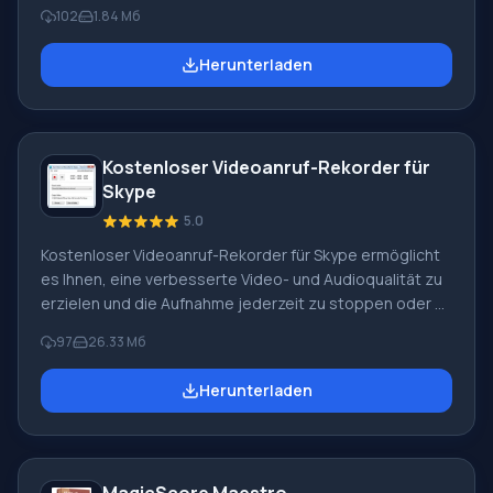
und die Möglichkeit, Lautstärke und Mix anzupassen. Die
102
1.84 Мб
Hauptfunktionen von MP3 Remix: Vollständige
Unterstützung für MP3-Dateien, deren Bearbeitung, das
Herunterladen
Ausschneiden kurzer Clips, das Anwenden von Effekten
und Samples. Möglichkeit, das fertige Projekt in WAV
oder WMA ohne Komprimierung und ohne Verlust der
Tonqualität zu speichern. Automatische Erkennung des
Kostenloser Videoanruf-Rekorder für
Tempos mit dem Rhythmus der abgespielten
Skype
Komposition, wodurch
5.0
Kostenloser Videoanruf-Rekorder für Skype ermöglicht
es Ihnen, eine verbesserte Video- und Audioqualität zu
erzielen und die Aufnahme jederzeit zu stoppen oder zu
starten. Für die Arbeit müssen Sie den entsprechenden
97
26.33 Мб
Modus auswählen, indem Sie das Verzeichnis zum
Speichern des Ergebnisses festlegen. Die
Herunterladen
resultierenden Dateien sind dank universeller Formate
leicht mit den meisten Playern und tragbaren Geräten
kompatibel. Kostenloser Videoanruf-Rekorder für Skype.
Um die Anwendung anzuhalten, drücken Sie die Pause-