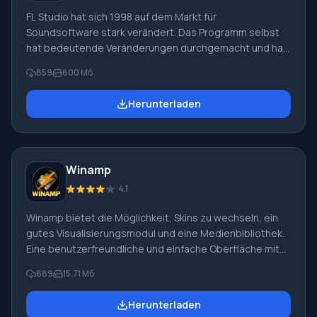
FL Studio hat sich 1998 auf dem Markt für
Soundsoftware stark verändert. Das Programm selbst
hat bedeutende Veränderungen durchgemacht und hat
sich zu einem autarken und erschwinglichen Sequenzer
859
600 Мб
entwickelt, mit dem Musik und Audio in fast jedem Stil
erstellt werden können. Die Beliebtheit von FL Studio
Herunterladen
unter Benutzern verschiedener Ebenen – von Profis bis
zu Amateuren – ist einfach erklärt: Sobald man sich an
den Arbeitsbereich gewöhnt hat, kann jeder mit ein paar
Klicks hochwertige Originaltracks schreiben.
Winamp
Programmfunktionen: Kunden, die die Gelegenheit
hatten, mit
4.1
Winamp bietet die Möglichkeit, Skins zu wechseln, ein
gutes Visualisierungsmodul und eine Medienbibliothek.
Eine benutzerfreundliche und einfache Oberfläche mit
umfangreichen Funktionen. Hauptmerkmale und
689
15.71 Мб
Kernfunktionen der Winamp-Playlist. Mediendateien
können problemlos aus der Winamp-Bibliothek oder
Herunterladen
dem Windows Explorer in die Playlist zur Wiedergabe