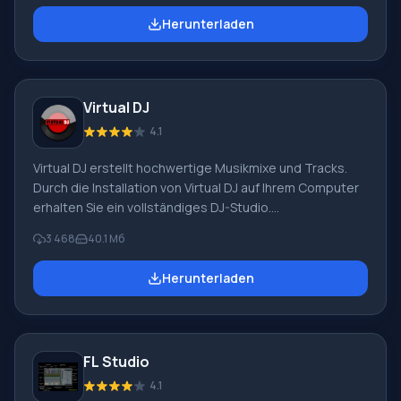
Discs. Unterstützt DiscT@2, LabelFlash und LightScribe
Herunterladen
Bildanwendungstechnologie. Es gibt Versionen des
Programms zum Brennen ohne Hilfsprogramme für Linux
und Microsoft Windows. Vorteile: Hochwertiges Brennen
und Kopieren von Discs
Virtual DJ
4.1
Virtual DJ erstellt hochwertige Musikmixe und Tracks.
Durch die Installation von Virtual DJ auf Ihrem Computer
erhalten Sie ein vollständiges DJ-Studio.
Programmfunktionen Diese Software ist ein völlig
3 468
40.1 Мб
einzigartiges und innovatives Werkzeug zur
Verarbeitung von Musik- und Audioinhalten. Diese
Herunterladen
Anwendung ist eine vollwertige Plattform für alle, die
sehr oft mit Audiodateien arbeiten müssen. Außerdem
wird dieses Programm zu einem sehr praktischen
"Tutorial" für diejenigen, die gerade erst anfangen.
FL Studio
4.1