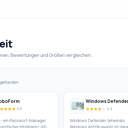
eit
onen, Bewertungen und Größen vergleichen.
gefunden
oboForm
Windows Defende
5.0
4.3
- ein Passwort-Manager
Windows Defender (ehemals
ünstlicher Intelligenz (KI)
Windows AntiSpyware) ist dara