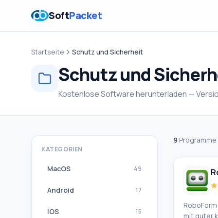
Soft
Packet
Startseite
Schutz und Sicherheit
Schutz und Sicherh
Kostenlose Software herunterladen — Versi
9
Programme 
KATEGORIEN
MacOS
49
R
Android
17
RoboForm 
iOS
15
mit guter k