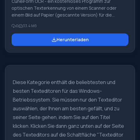
CuneiForm OCR - ein kostenloses Programm zur
optischen Texterkennung von einem Scanner oder
einem Bild auf Papier (gescannte Version) für die
weitere Bearbeitung. Das Programm kann Schriftarten
0
33.4 Мб
erkennen, mit Ausnahme von dekorativen und
handgeschriebenen Schriftarten. Es gibt Algorithmen
Herunterladen
zur Erkennung von Nadeldruckertext, schlechten Kopien
von Schreibmaschinen und Faxen. Hauptmerkmale und
Schlüsselfunktionen von CuneiForm 12: Wenn Sie
gescannte Dokumente haben und diese bearbeiten
müssen, hilft es
Diese Kategorie enthält die beliebtesten und
besten Texteditoren für das Windows-
Betriebssystem. Sie müssen nur den Texteditor
auswählen, der Ihnen am besten gefällt, und zu
seiner Seite gehen, indem Sie auf den Titel
klicken. Klicken Sie dann ganz unten auf der Seite
des Texteditors auf die Schaltfläche "Texteditor