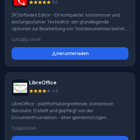
5.0
[R]Software Editor - Ein kompakter, kostenloser und
leistungsstarker Texteditor, der grundlegende
Optionen zur Bearbeitung von Textdokumenten bietet.
Die Anwendung verwendet eine Multi-Dokument-
152
2.46 Мб
Schnittstelle (Sie können mehrere Dateien gleichzeitig in
einem Fenster öffnen). Das
Herunterladen
Textverarbeitungsprogramm verfügt über Funktionen,
die MS Word ähneln. Funktioniert ohne Installation (von
USB-Stick) und führt eine Rechtschreibprüfung durch.
Unterstützte Formate – XML, HTML, RVP, RVF, EXE RTF,
LibreOffice
TXT. Eingefügte Bildformate: EMF, BMP, PNG, WMF, JPG,
ICO, SWF. Textformat,
4.0
LibreOffice - plattformübergreifende, kostenlose
Bürosuite. Erstellt und gepflegt von der
DocumentFoundation - einer gemeinnützigen
Organisation. Zuvor waren die Programme zusammen
0
205 Mб
mit Apache OpenOffice ein einziges Projekt,
OpenOffice.org. Aufgrund von