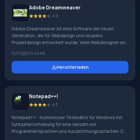
Alle Übersetzer
Adobe Dreamweaver
4.0
Adobe Dreamweaver ist eine Software der neuen
Generation, die für Webdesign und visuelles
Projektdesign entwickelt wurde. Viele Webdesigner sind
sich einig, dass der beliebteste und beste visuelle
317
329.22 Мб
HTML-Editor heute Adobe Dreamweaver ist. Adobe
Dreamweaver ist ein recht großes und komplexes
Herunterladen
Programm, aber die Entwickler haben versucht, die
Oberfläche nicht mit unnötigen Informationen zu
überladen, und alles Notwendige zum Erstellen virtueller
Seiten ist griffbereit. Sie können völlig selbst
Notepad++!
4.3
Notepad++ - kostenloser Texteditor für Windows mit
Syntaxhervorhebung für eine Vielzahl von
Programmiersprachen und Auszeichnungssprachen. Der
Texteditor richtet sich an Programmierer, Webdesigner