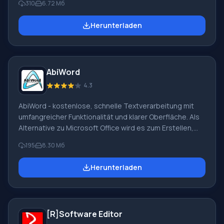
310
6.72 Мб
und Benutzer, die einen Notizblock mit umfangreichen
Funktionen wünschen. Hauptmerkmale und
Herunterladen
Schlüsselfunktionen von Notepad++: Der Texteditor
bietet eine gute Funktionalität und eine
benutzerfreundliche Oberfläche, die sich durch hohe
Geschwindigkeit auszeichnet. Die grundlegende
AbiWord
Funktionalität des Programms kann durch Plugins und
Drittanbietermodule erweitert werden.
4.3
AbiWord - kostenlose, schnelle Textverarbeitung mit
umfangreicher Funktionalität und klarer Oberfläche. Als
Alternative zu Microsoft Office wird es zum Erstellen,
Bearbeiten und Drucken einfacher 'gemischter' (Bilder,
195
8.30 Мб
Tabellen, Text) und reiner Textdokumente verwendet
sowie zum Speichern in vielen gängigen Formaten.
Herunterladen
Exportiert in Palm, RTF, Psion, XHTML, LaTeX, Text-
Formate. Das Programm importiert Dateien vieler
Formate, darunter RTF, XHTML, Word 97/2000, Palm,
DocBook, Psion-Dokumente. Unterstützt
[R]Software Editor