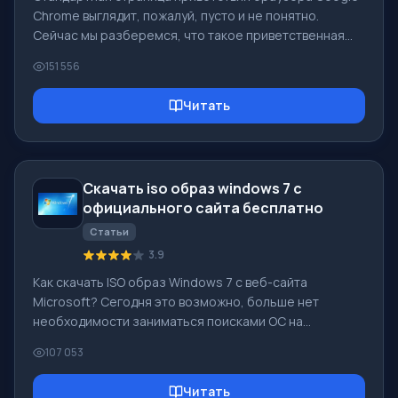
Chrome выглядит, пожалуй, пусто и не понятно.
Сейчас мы разберемся, что такое приветственная
страница и для чего она нужна. [toc] Когда Вы
151 556
запускаете браузер, первое что Вы видите - это
стартовая страница! Ее еще называют страницей
Читать
быстрого доступа, или приветственной страницей.
Страница приветствия - что это? На самом деле это
немного разные понятия, особенно, если речь идет о
стандартной странице приветствия браузера Google
Скачать iso образ windows 7 с
Chrome. Итак, теперь мы знаем что
официального сайта бесплатно
Статьи
3.9
Как скачать ISO образ Windows 7 с веб-сайта
Microsoft? Сегодня это возможно, больше нет
необходимости заниматься поисками ОС на
просторах Интернета, рискуя заразить собственный
107 053
компьютер вирусом. В Сети есть много разных
сборок данной операционной системы. Лучше всего
Читать