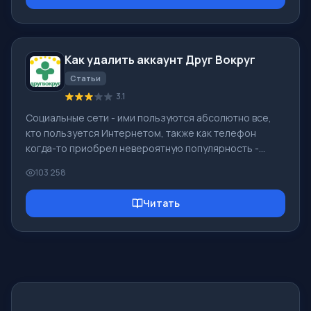
оригинальный ISO образ Windows 7 скачать, так как
именно он считается наилучшим. Не нужно загружать
его с торрент-трекеров, он есть на интернет-сайте
Microsoft. Однако тут имеются определенные нюансы.
Как удалить аккаунт Друг Вокруг
По ссылке https://www.microsoft.com/ru-ru/
Статьи
3.1
Социальные сети - ими пользуются абсолютно все,
кто пользуется Интернетом, также как телефон
когда-то приобрел невероятную популярность -
сегодня социальные сети пользуются невероятной
103 258
всеобщей популярностью. [toc] Возможно в
ближайшем будущем у каждого жителя Земли будет
Читать
свой аккаунт в той, или иной социальной сети. Как
правило удалить аккаунт в социальных сетях нельзя
или достаточно сложно, он все равно остается в
системе, что бы Вы ни делали. Не исключением
является и Социальная Сеть Друг Вокруг - в кото