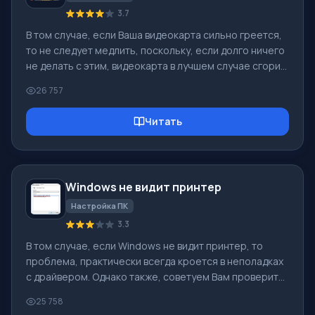
3.7
В том случае, если Ваша видеокарта сильно греется,
то не следует медлить, поскольку, если долго ничего
не делать с этим, видеокарта в лучшем случае сгорит,
в худшем - случается так, когда видеокарта попросту
26 757
загорается синим пламенем, причиняя вред всему
компьютеру. Перегрев - это очень опасно, помните
Читать
это! Почему у Вас вообще греется видеокарта? Чаще
всего проблема заключается в слабом кулере,
который попросту не справляется с нагрузкой. В
таком случае, следует его просто заменить, а еще
Windows не видит принтер
лучше, установить
Настройка ПК
3.3
В том случае, если Windows не видит принтер, то
проблема, практически всегда кроется в неполадках
с драйвером. Однако также, советуем Вам проверить
четкость соединения кабелей принтера с
25 758
компьютером, а также исправность самого принтера.