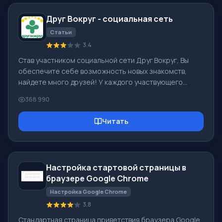
Друг Вокруг - социальная сеть
Статьи
3.4
Став участником социальной сети Друг Вокруг, Вы
обеспечите себе возможность новых знакомств,
найдете много друзей! У каждого участвующего
пользователя в социальной сети много друзей и
368 990
подруг, просто новых знакомых в этой сети!
Благодаря скромному приложению можно часто
Читать
общаться с друзьями на общую тематику! Используя
возможности этой социальной сети можно найти
свою вторую половинку, в этом помочь иным
пользователям! [toc] На сайте можно оперативно
Настройка стартовой страницы в
скачать программу и стать пользователем
браузере Google Chrome
программы Друг Вокр
Настройка Google Chrome
3.8
Стандартная страница приветствия браузера Google