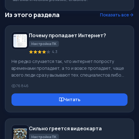
Из этого раздела
Показать все
Почему пропадает Интернет?
Настройка ПК
4.3
Не редко случается так, что интернет попросту
временами пропадает, а то и вовсе пропадает, чаще
всего люди сразу вызывают тех. специалистов либо
обращаются в службу поддержки интернет
76 846
провайдера, однако часто проблема заключается в
какой-либо мелочи, которую можно решить без
Читать
проблем самостоятельно! Во первых: следует
определиться с тем, в чем именно источник
проблемы. Пропадает-ли интернет у Вас каждые пол
часа, или каждый час, может быть интернет
Сильно греется видеокарта
подключается и Windows сообщает о том, что все
отлично, одна
Настройка ПК