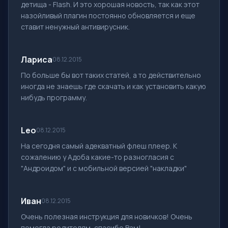
детища - Flash. И это хорошая новость, так как этот
назойливый плагин постоянно обновляется и еще
ставит ненужный антивирусник.
Лариса
08.12.2015
По больше бы вот таких статей, а то действительно
иногда не знаешь где скачать и как установить какую
нибудь программу.
Leo
08.12.2015
На сегодня самый адекватный флеш плеер. К
сожалению у Адоба какие-то разногласия с
"Андроидом" и с мобильной версией "накладки"
Иван
08.12.2015
Очень полезная инструкция для новичков! Очень
помогла родителям, спасибо Вам!