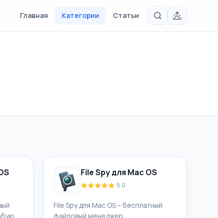
Главная
Категории
Статьи
 OS
File Spy для Mac OS
5.0
вый
File Spy для Mac OS – бесплатный
юбую
файловый менеджер,