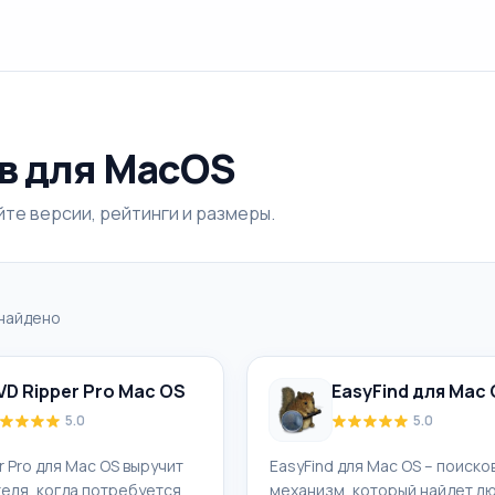
в для MacOS
те версии, рейтинги и размеры.
найдено
VD Ripper Pro Mac OS
EasyFind для Mac
5.0
5.0
r Pro для Mac OS выручит
EasyFind для Mac OS – поиско
еля, когда потребуется
механизм, который найдет л