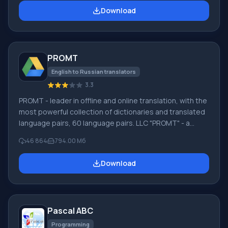
software, lost due to software failures, complete
Download
emptying of the Recycle Bin, formatting, or deletion of
the hard drive. The program effectively works with
various devices, such as hard drives, SS
PROMT
English to Russian translators
3.3
PROMT - leader in offline and online translation, with the
most powerful collection of dictionaries and translated
language pairs, 60 language pairs. LLC "PROMT" - a
leading Russian company, developer of translation
46 864
794.00 Мб
systems for private users and corporations. PROMT
software provides translation of any text using built-in
Download
dictionaries, including both common and specialized
terms. Instructions for any devices, in necessary
software lacking a Russian interface, or emails from a
foreign company
Pascal ABC
Programming