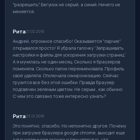
"разрешить". Бегунок не серый, а синий. Ничего не
меняется.
Рита
27.02.2016
Андрей, огромное спасибо! Оказывается "ларчик"
открывался просто! Я убрала галочку “Запрашивать
настройки и файлы для ускорения загрузки страниц”.
А я мучилась не один месяц. Сколько я браузеров
поменяла. Сколько папок переименовала. Профиль
свой удаляла. Отключала синхронизацию. Сейчас
грузится все без этой ошибки. Правда браузер
подсвечен зеленым цветом. Не серым , как обычно.
С чем это связано тоже интересно узнать?
Рита
03.01.2016
Это понятно, спасибо. Но непонятно другое. Почему
при загрузке браузера google chrome, выходит еще
одно маленькое окошко и там написано, что