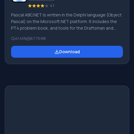
4.1
Pascal ABC.NET is written in the Delphi language (Object
Pascal) on the Microsoft.NET platform. It includes the
PT4 problem book, and tools for the Draftsman and
Robot performers, which are used in school computer
41 458
67.70 Мб
science when learning programming. The main purpose
of the Pascal ABC.NET programming system is the study
Download
and teaching of modern programming languages.
Features This program is a complete programming
system using the Pascal language. Development takes
place on the well-known platform Micros