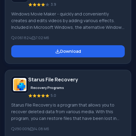
3.9
Windows Movie Maker - quickly and conveniently
creates and edits videos by adding various effects.
Included in Microsoft Windows, the alternative Windows
Movie Maker is part of the free Windows Live software
1 061 824
7.02 Мб
package from Microsoft. Features of Windows Movie
Maker: Capture video from various sources
Download
(camcorders, mobile phones, digital video cameras,
digital cameras, etc.). When creating videos in Windows
Movie Maker, you can add a background audio track, use
between
Starus File Recovery
Recovery Programs
5.0
Starus File Recovery is a program that allows you to
recover deleted data from various media. With this
program, you can restore files that have been lost in
various ways. For example, they were deleted
190 009
14.08 Мб
bypassing the Recycle Bin, hidden by malicious